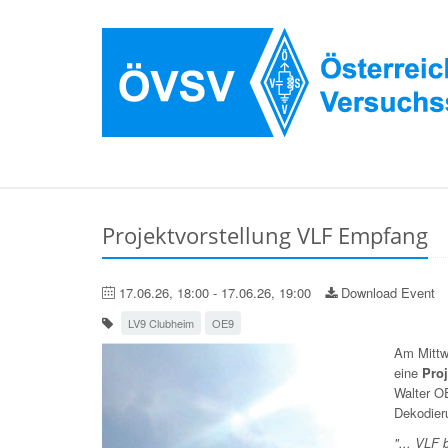
Projektvorstellung VLF Empfang
17.06.26, 18:00 - 17.06.26, 19:00
Download Event
LV9 Clubheim
OE9
Am Mittw
eine
Proj
Walter O
Dekodier
"... VLF