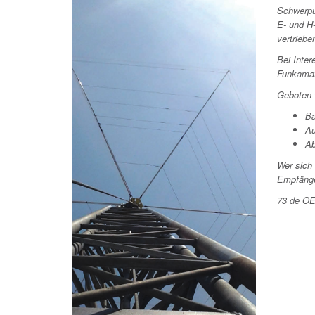
Schwerpu
E- und H
vertriebe
Bei Inte
Funkamat
Geboten 
Ba
A
Ab
Wer sich
Empfänge
73 de O