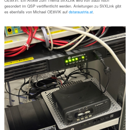
OE9XVI. Ein Artikel zum Thema SVXLink wird von Sauti noch
gesondert im QSP veröffentlicht werden. Anleitungen zu SVXLink gibt
es ebenfalls von Michael OE8VIK auf
dstaraustria.at
.