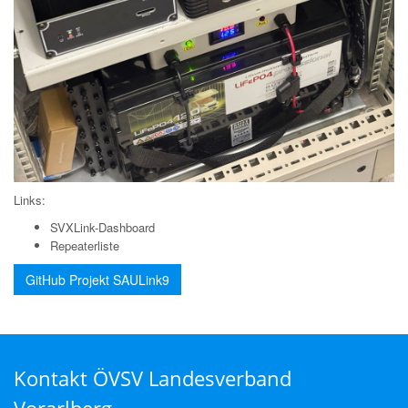
Links:
SVXLink-Dashboard
Repeaterliste
GitHub Projekt SAULink9
Kontakt ÖVSV Landesverband