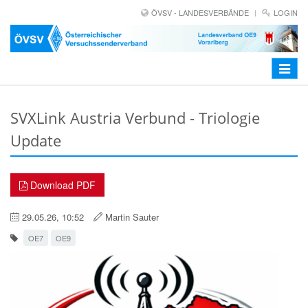
ÖVSV - LANDESVERBÄNDE
LOGIN
Toggle
navigat
SVXLink Austria Verbund - Triologie
Update
Download PDF
29.05.26, 10:52
Martin Sauter
OE7
OE9