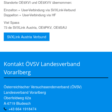
Standorte OE9XVI und OE9XVV übernommen:
Einzelton = User-Verbindung via SVXLink-Verbund
Doppelton = User-Verbindung via HF
Viel Spass
73 de SVXLink Austria, OE9PKV, OE9SAU
SVXLink Austria Verbund
Kontakt ÖVSV Landesverband
Vorarlberg
Österreichischer Versuchssenderverband (ÖVSV)
Landesverband Vorarlberg
Oberfeldweg 62a
A-6719 Bludesch
+43 664 1918474