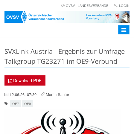
ÖVSV - LANDESVERBÄNDE
LOGIN
Toggle
navigat
SVXLink Austria - Ergebnis zur Umfrage -
Talkgroup TG23271 im OE9-Verbund
Download PDF
12.06.26, 07:30
Martin Sauter
OE7
OE9