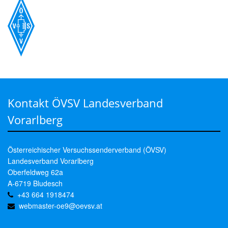
Kontakt ÖVSV Landesverband
Vorarlberg
Österreichischer Versuchssenderverband (ÖVSV)
Landesverband Vorarlberg
Oberfeldweg 62a
A-6719 Bludesch
+43 664 1918474
webmaster-oe9@oevsv.at