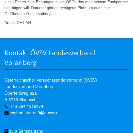
einen Raster zum Bestätigen eines QSOs das man seinem Funkpartner
bestätigen will. Darunter gibt es genügend Platz um auch eine
Grußbotschaft unterzubringen.
Arnold OE1IAH
Kontakt ÖVSV Landesverband
Vorarlberg
Österreichischer Versuchssenderverband (ÖVSV)
Landesverband Vorarlberg
Oberfeldweg 62a
A-6719 Bludesch
+43 664 1918474
webmaster-oe9@oevsv.at
zum Seitenanfang